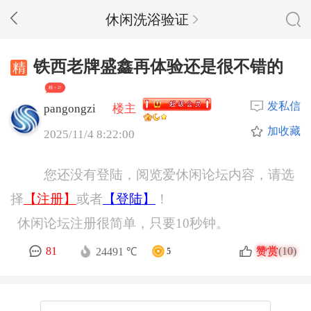
休闲洗浴验证
铁西老牌盛鑫再体验还是很不错的
精 + 27
发私信
pangongzi
楼主
加收藏
2025/11/4 8:22:00
您还没有登陆，阅览爱休闲论坛内容，请选
择
【注册】
或者
【登陆】
！
休闲论坛注册很简单，只要10秒钟。
赞赏
81
(10)
24491 ℃
5