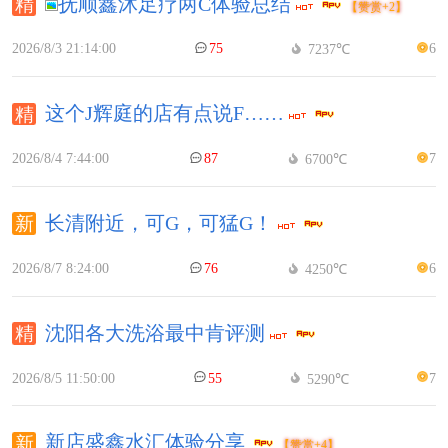
抚顺鑫沐足疗两C体验总结
【赞赏+2】
2026/8/3 21:14:00
75
6
7237℃
这个J辉庭的店有点说F……
2026/8/4 7:44:00
87
7
6700℃
长清附近，可G，可猛G！
2026/8/7 8:24:00
76
6
4250℃
沈阳各大洗浴最中肯评测
2026/8/5 11:50:00
55
7
5290℃
新店盛鑫水汇体验分享
【赞赏+4】