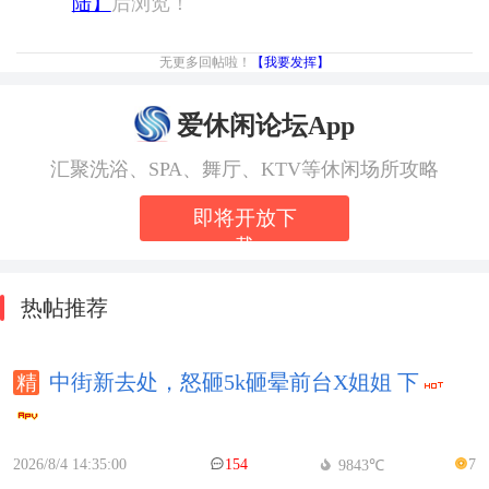
陆】
后浏览！
无更多回帖啦！
【我要发挥】
爱休闲论坛App
汇聚洗浴、SPA、舞厅、KTV等休闲场所攻略
即将开放下
载
热帖推荐
中街新去处，怒砸5k砸晕前台X姐姐 下
2026/8/4 14:35:00
154
7
9843℃