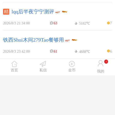
lqq后半夜宁宁测评
2026/8/3 21:34:00
63
7
5182℃
铁西Shui木间279Tao餐够用
2026/8/3 23:42:00
61
6
4688℃
1
初次体验铁西水月湾还是挺Shuang的
首页
私信
金币
我的
2026/8/6 14:51:00
65
6
3652℃
北热闹路不错的足疗拿出来分享一下