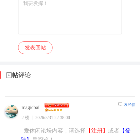
回帖评论
发私信
magicball
2 楼
2026/5/31 22:38:00
爱休闲论坛内容，请选择
【注册】
或者
【登
陆】
后阅览！