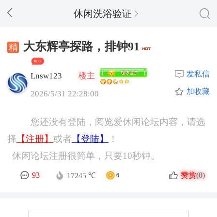
休闲洗浴验证
大东辉亭探路，排钟91
精 + 4
发私信
Lnsw123
楼主
加收藏
2026/5/31 22:28:00
您还没有登陆，阅览爱休闲论坛内容，请选
择
【注册】
或者
【登陆】
！
休闲论坛注册很简单，只要10秒钟。
赞赏
93
(0)
17245 ℃
6