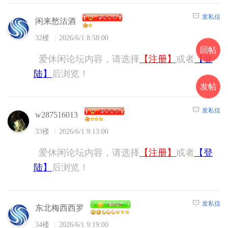
发私信
闲来愁沽酒
32楼
2026/6/1 8:58:00
回帖
爱休闲论坛内容，请选择
【注册】
或者
【登
陆】
后浏览！
发帖
发私信
w287516013
33楼
2026/6/1 9:13:00
爱休闲论坛内容，请选择
【注册】
或者
【登
陆】
后浏览！
发私信
东北梅西西罗
34楼
2026/6/1 9:19:00