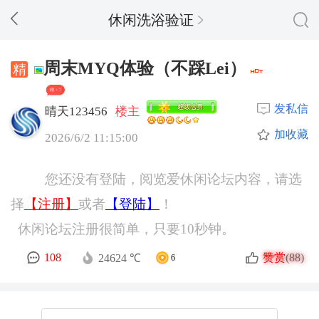
休闲洗浴验证
周末MYQ体验（不踩Lei）
精 + 7
发私信
晴天123456
楼主
加收藏
2026/6/2 11:15:00
您还没有登陆，阅览爱休闲论坛内容，请选
择
【注册】
或者
【登陆】
！
休闲论坛注册很简单，只要10秒钟。
赞赏
108
(88)
24624 ℃
6