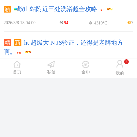
鞍山站附近三处洗浴超全攻略
2026/8/8 18:04:00
94
7
4319℃
ht 超级大 N JS验证，还得是老牌地方
啊。
1
2026/8/7 14:45:00
113
7
5630℃
首页
私信
金币
我的
纯G货，推荐三家洗浴spa,各具特点！
2026/8/5 10:07:00
290
8
17399
℃
新店盛鑫水汇体验分享
【赞赏+4】