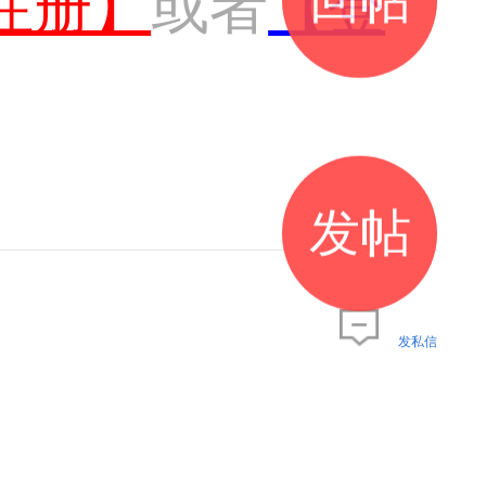
注册】
或者
【登
发帖
发私信