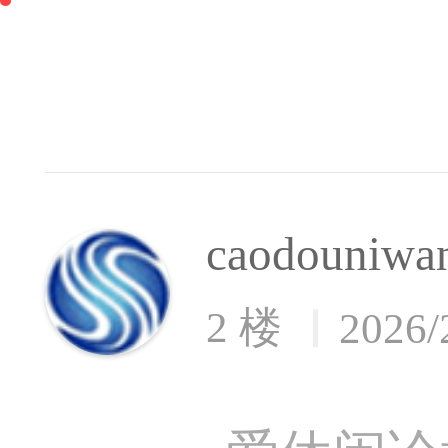
caodouniwa
2 楼
2026/