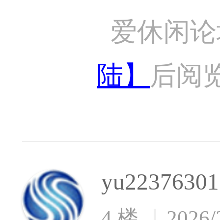
爱休闲论
陆】
后阅
yu22376301
4 楼
2026/