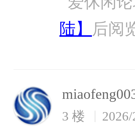
爱休闲论
陆】
后阅
miaofeng00
3 楼
2026/