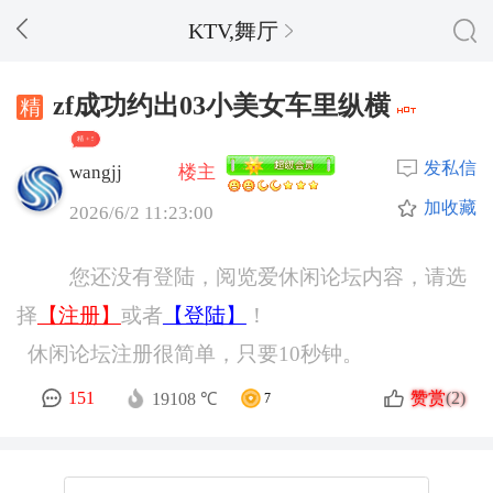
KTV,舞厅
zf成功约出03小美女车里纵横
精 + 5
发私信
wangjj
楼主
加收藏
2026/6/2 11:23:00
您还没有登陆，阅览爱休闲论坛内容，请选
择
【注册】
或者
【登陆】
！
休闲论坛注册很简单，只要10秒钟。
赞赏
151
(2)
19108 ℃
7