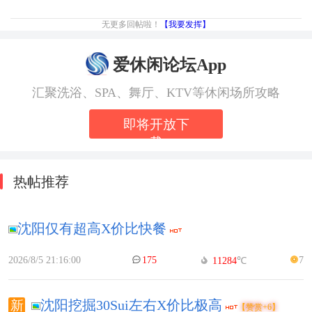
无更多回帖啦！
【我要发挥】
爱休闲论坛App
汇聚洗浴、SPA、舞厅、KTV等休闲场所攻略
即将开放下
载
热帖推荐
沈阳仅有超高X价比快餐
2026/8/5 21:16:00
175
7
11284
℃
沈阳挖掘30Sui左右X价比极高
【赞赏+6】