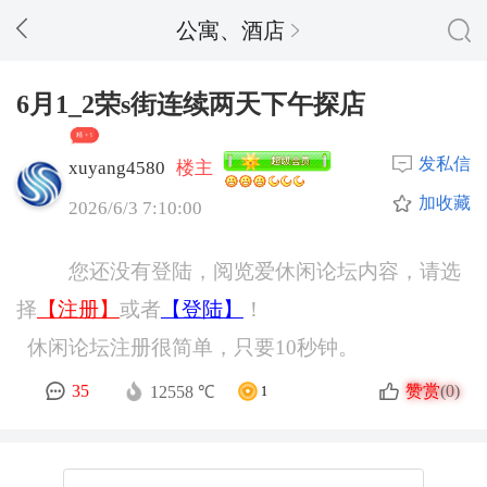
公寓、酒店
6月1_2荣s街连续两天下午探店
精 + 9
发私信
xuyang4580
楼主
加收藏
2026/6/3 7:10:00
您还没有登陆，阅览爱休闲论坛内容，请选
择
【注册】
或者
【登陆】
！
休闲论坛注册很简单，只要10秒钟。
赞赏
35
(0)
12558 ℃
1