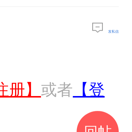
发私信
注册】
或者
【登
回帖