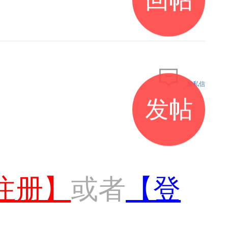
发私信
发帖
注册】
或者
【登