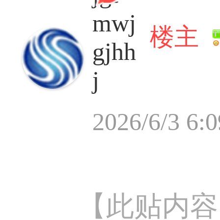
mwj
楼主
gjhh
j
2026/6/3 6:0
【此贴内容