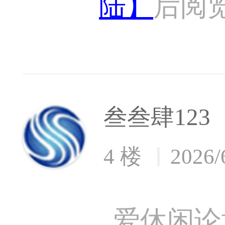
陆】
后阅
叁叁肆123
4 楼
2026/
爱休闲论