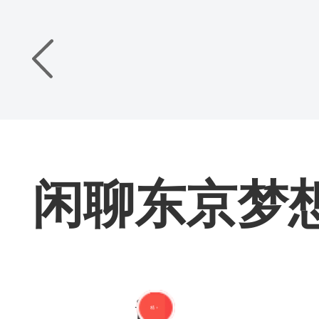
闲聊东京梦想
jgt
精 + 1