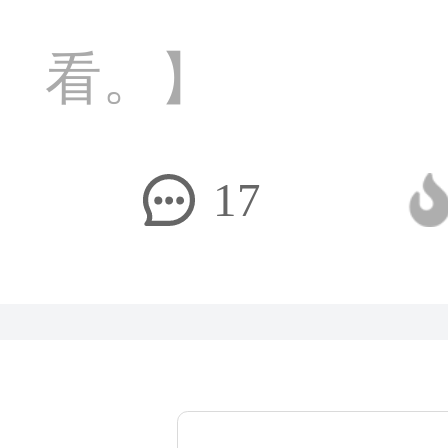
看。】
17