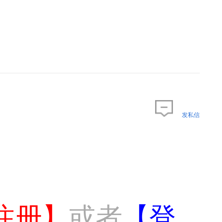
发私信
注册】
或者
【登