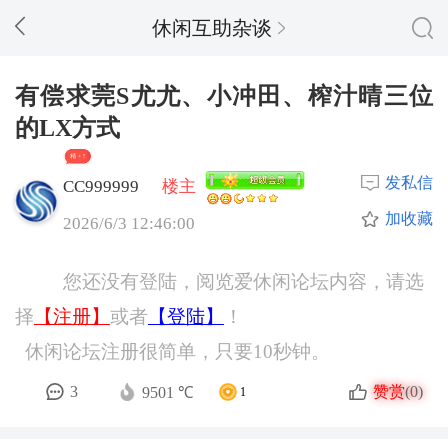
休闲互助杂谈
有偿求莞S尤尤、小冲田、榨汁晴三位
的LX方式
精 + 5
发私信
CC999999
楼主
加收藏
2026/6/3 12:46:00
您还没有登陆，阅览爱休闲论坛内容，请选
择
【注册】
或者
【登陆】
！
休闲论坛注册很简单，只要10秒钟。
赞赏
3
(0)
9501 ℃
1