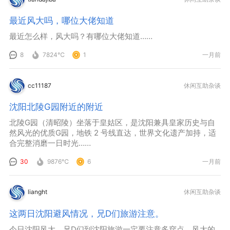
最近风大吗，哪位大佬知道
最近怎么样，风大吗？有哪位大佬知道……
8
7824℃
1
一月前
cc11187
休闲互助杂谈
沈阳北陵G园附近的附近
北陵G园（清昭陵）坐落于皇姑区，是沈阳兼具皇家历史与自
然风光的优质G园，地铁 2 号线直达，世界文化遗产加持，适
合完整消磨一日时光……
30
9876℃
6
一月前
lianght
休闲互助杂谈
这两日沈阳避风情况，兄D们旅游注意。
今日沈阳风大，兄D们到沈阳旅游一定要注意多穿点，风大的