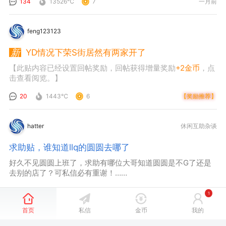
134
13526℃
7
一月前
feng123123
YD情况下荣S街居然有两家开了
【此贴内容已经设置回帖奖励，回帖获得增量奖励
+2金币
，点
击查看阅览。】
20
1443℃
6
【奖励推荐】
hatter
休闲互助杂谈
求助贴，谁知道llq的圆圆去哪了
好久不见圆圆上班了，求助有哪位大哥知道圆圆是不G了还是
去别的店了？可私信必有重谢！……
18
6277℃
1
一月前
1
首页
私信
金币
我的
上一页
1
下一页