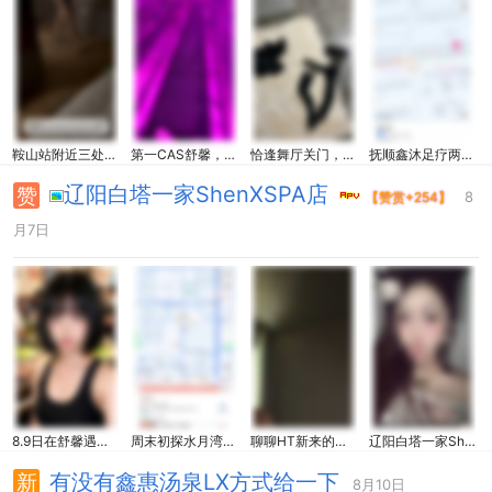
鞍山站附近三处洗浴超全攻略
第一CAS舒馨，确实挺舒心
恰逢舞厅关门，约SN吴姐JQ两小时
抚顺鑫沐足疗两C体验总结
辽阳白塔一家ShenXSPA店
8
【赞赏+254】
月7日
8.9日在舒馨遇上大通铺
周末初探水月湾(详细介绍)
聊聊HT新来的老Shi，附号码
辽阳白塔一家ShenXSPA店
有没有鑫惠汤泉LX方式给一下
8月10日