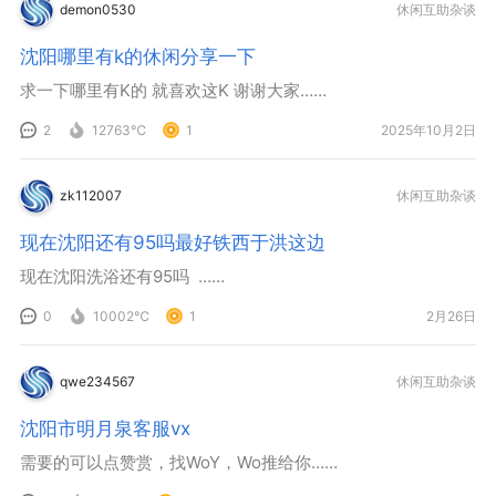
demon0530
休闲互助杂谈
沈阳哪里有k的休闲分享一下
求一下哪里有K的 就喜欢这K 谢谢大家……
2
12763℃
1
2025年10月2日
zk112007
休闲互助杂谈
现在沈阳还有95吗最好铁西于洪这边
现在沈阳洗浴还有95吗 ……
0
10002℃
1
2月26日
qwe234567
休闲互助杂谈
沈阳市明月泉客服vx
需要的可以点赞赏，找WoY，Wo推给你……