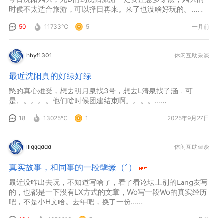
时候不太适合旅游，可以择日再来。来了也没啥好玩的。……
50
11733℃
5
一月前
hhyf1301
休闲互助杂谈
最近沈阳真的好绿好绿
憋的真心难受，想去明月泉找3号，想去L清泉找子涵，可
是。。。。。他们啥时候团建结束啊。。。。……
18
13025℃
1
2025年9月27日
lllqqqddd
休闲互助杂谈
真实故事，和同事的一段孽缘（1）
最近没咋出去玩，不知道写啥了，看了看论坛上别的Lang友写
的，也都是一下没有LX方式的文章，Wo写一段Wo的真实经历
吧，不是小H文哈。去年吧，换了一份……