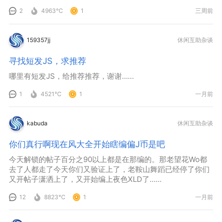
2
4963℃
1
三周前
159357jj
休闲互助杂谈
寻找短发JS，求推荐
哪里有短发JS，给推荐推荐，谢谢……
1
4521℃
1
一月前
kabuda
休闲互助杂谈
你们真行啊现在风大全开始瞎编偏J币是吧
今天解锁的帖子百分之90以上都是在那编的。那老望花Wo都
去了人都走了今天你们又验证上了，老鞍山舞蹈已经停了你们
又开帖子潇洒上了，又开始编上夜色XLD了……
12
8823℃
1
一月前