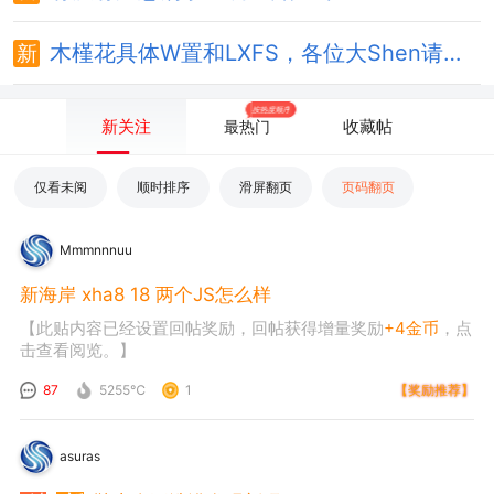
木槿花具体W置和LXFS，各位大Shen请指教
按热度顺序
新关注
收藏帖
最热门
仅看未阅
顺时排序
滑屏翻页
页码翻页
Mmmnnnuu
新海岸 xha8 18 两个JS怎么样
【此贴内容已经设置回帖奖励，回帖获得增量奖励
+4金币
，点
击查看阅览。】
87
5255℃
1
【奖励推荐】
asuras