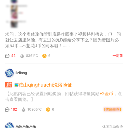
求问，这个奥体瑜伽管到底是咋回事？视频特别擦边，但一问
就让去店里体验…有去过的兄D能给分享下么？因为带图片必
须5J币…不想花J币的可私聊！……
42
8361℃
6
一周前
lizilong
鞍山qinghuachi洗浴验证
【此贴内容已经设置回帖奖励，回帖获得增量奖励
+2金币
，点
击查看阅览。】
162
10905℃
6
【奖励推荐】
乐乐乐乐乐乐
休闲互助杂谈