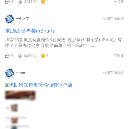
3
8413℃
1
一月前
一个名字
休闲互助杂谈
求助贴 营盘芸mShui疗
浑南中路 就是营盘地铁K往麦德L走那条路 有个芸mShui疗 有
哪个大哥去过他家吗 能给简单介绍下吗谢了……
6
6059℃
1
三周前
hatter
休闲互助杂谈
求助谁知道奥体瑜伽管这个店