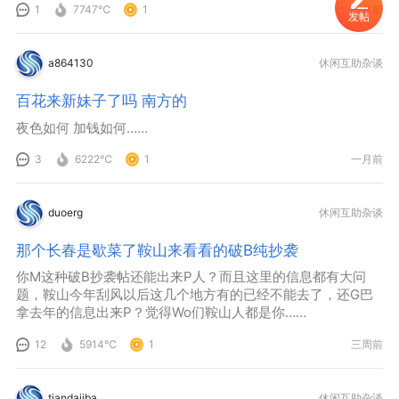
1
7747℃
1
一月前
发帖
a864130
休闲互助杂谈
百花来新妹子了吗 南方的
夜色如何 加钱如何……
3
6222℃
1
一月前
duoerg
休闲互助杂谈
那个长春是歇菜了鞍山来看看的破B纯抄袭
你M这种破B抄袭帖还能出来P人？而且这里的信息都有大问
题，鞍山今年刮风以后这几个地方有的已经不能去了，还G巴
拿去年的信息出来P？觉得Wo们鞍山人都是你……
12
5914℃
1
三周前
tiandajiba
休闲互助杂谈