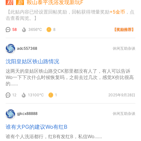
鞍山泰平洗浴发现新玩F
【此贴内容已经设置回帖奖励，回帖获得增量奖励
+5金币
，点
击查看阅览。】
58
3656℃
8
【奖励推荐】
adc557368
休闲互助杂谈
沈阳皇姑区铁山路情况
这两天的皇姑区铁山路交CK那里都没有人了，有人可以告诉
Wo一下下次什么时候恢复吗，之前去过几次，感觉X价比很高
的……
12
13100℃
1
2025年9月28日
gjkcx88888
休闲互助杂谈
谁有大PG的建议Wo有红B
谁有个人洗浴都行，红B有发红B，私信Wo……