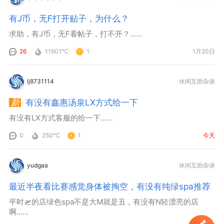
有J币，无F打开贴子，为什么？
求助，有J币，无F看帖子，打不开？……
26
11901℃
1
1月20日
lj8731114
休闲互助杂谈
有没有鑫惠汤泉LX方式给一下
有没有LX方式客服的给一下……
0
250℃
1
今天
yudgaa
休闲互助杂谈
最近半夜看比赛感觉身体被掏空，有没有纯绿spa推荐
平时🛫的店绿色spa不是大M就是丑，有没有N轻漂亮的店
啊……