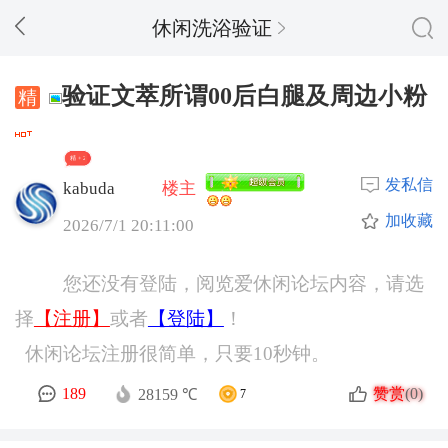
休闲洗浴验证
验证文萃所谓00后白腿及周边小粉
精 + 2
发私信
kabuda
楼主
加收藏
2026/7/1 20:11:00
您还没有登陆，阅览爱休闲论坛内容，请选
择
【注册】
或者
【登陆】
！
休闲论坛注册很简单，只要10秒钟。
赞赏
189
(0)
28159 ℃
7