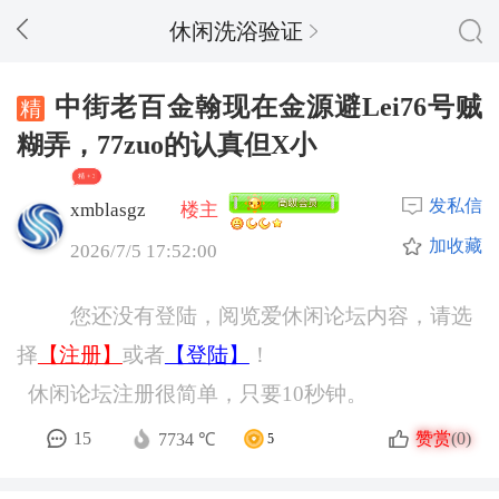
休闲洗浴验证
中街老百金翰现在金源避Lei76号贼
糊弄，77zuo的认真但X小
精 + 3
发私信
xmblasgz
楼主
加收藏
2026/7/5 17:52:00
您还没有登陆，阅览爱休闲论坛内容，请选
择
【注册】
或者
【登陆】
！
休闲论坛注册很简单，只要10秒钟。
赞赏
15
(0)
7734 ℃
5