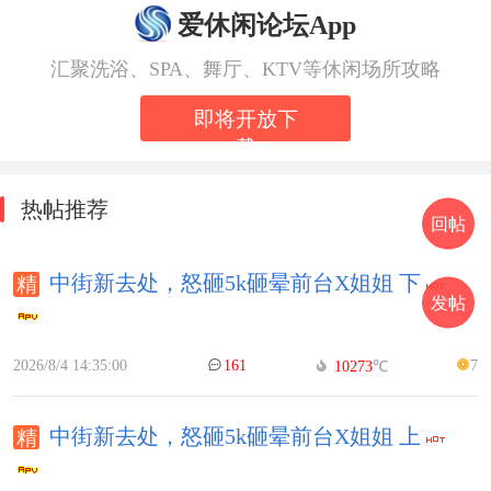
爱休闲论坛App
汇聚洗浴、SPA、舞厅、KTV等休闲场所攻略
即将开放下
载
热帖推荐
回帖
中街新去处，怒砸5k砸晕前台X姐姐 下
发帖
2026/8/4 14:35:00
161
7
10273
℃
中街新去处，怒砸5k砸晕前台X姐姐 上