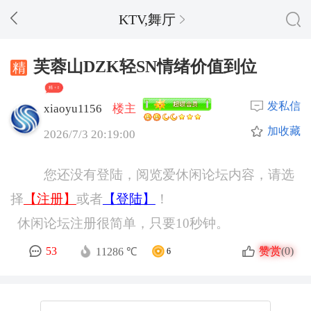
KTV,舞厅
芙蓉山DZK轻SN情绪价值到位
精 + 8
发私信
xiaoyu1156
楼主
加收藏
2026/7/3 20:19:00
您还没有登陆，阅览爱休闲论坛内容，请选
择
【注册】
或者
【登陆】
！
休闲论坛注册很简单，只要10秒钟。
赞赏
53
(0)
11286 ℃
6