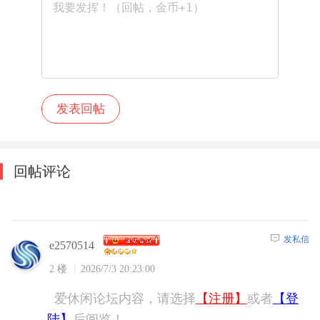
回帖评论
发私信
e2570514
2 楼
2026/7/3 20:23:00
爱休闲论坛内容，请选择
【注册】
或者
【登
陆】
后阅览！