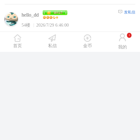
发私信
hello_dd
54楼
2026/7/29 6:46:00
1
爱休闲论坛内容，请选择
【注册】
或者
【登
首页
私信
金币
陆】
后浏览！
我的
爱休闲论坛App
汇聚洗浴、SPA、舞厅、KTV等休闲场所攻略
即将开放下
载
热帖推荐