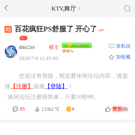
KTV,舞厅
百花疯狂PS舒服了 开心了
精 + 5
发私信
dm12ei
楼主
加收藏
2026/7/8 11:45:00
您还没有登陆，阅览爱休闲论坛内容，请选
择
【注册】
或者
【登陆】
！
休闲论坛注册很简单，只要10秒钟。
赞赏
85
(0)
13362 ℃
6