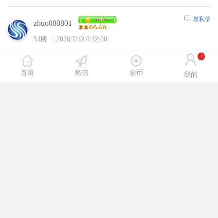
发私信
zhuo880801
54楼
2026/7/12 0:12:00
1
爱休闲论坛内容，请选择
【注册】
或者
【登
陆】
后浏览！
首页
私信
金币
我的
发私信
无证老司机MM
55楼
2026/7/12 15:32:00
爱休闲论坛内容，请选择
【注册】
或者
【登
陆】
后浏览！
发私信
zhaojinnan
56楼
2026/7/12 15:43:00