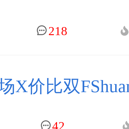
218
X价比双FShua
42