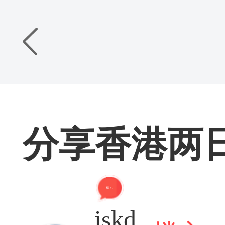
分享香港两
精 + 3
iskd