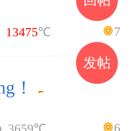
7
13475
℃
发帖
ng！
6
3659℃