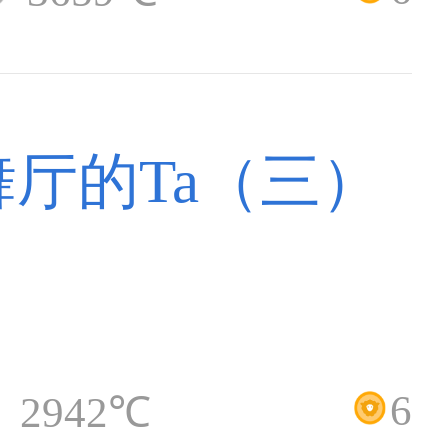
厅的Ta（三）
6
2942℃