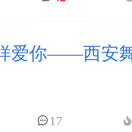
样爱你——西安舞
17