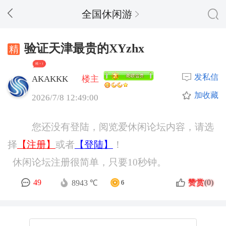
全国休闲游
验证天津最贵的XYzhx
精 + 1
发私信
AKAKKK
楼主
加收藏
2026/7/8 12:49:00
您还没有登陆，阅览爱休闲论坛内容，请选
择
【注册】
或者
【登陆】
！
休闲论坛注册很简单，只要10秒钟。
赞赏
49
(0)
8943 ℃
6