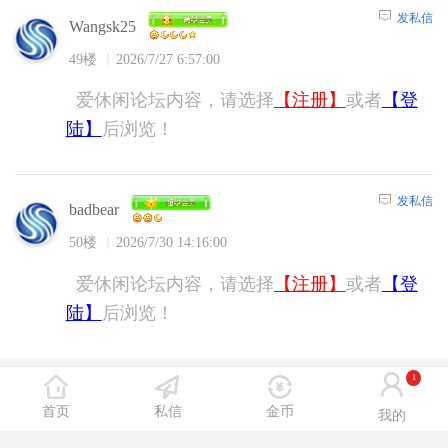
发私信
Wangsk25
49楼
2026/7/27 6:57:00
爱休闲论坛内容，请选择
【注册】
或者
【登
陆】
后浏览！
发私信
badbear
50楼
2026/7/30 14:16:00
爱休闲论坛内容，请选择
【注册】
或者
【登
陆】
后浏览！
1
爱休闲论坛App
首页
私信
金币
我的
汇聚洗浴、SPA、舞厅、KTV等休闲场所攻略