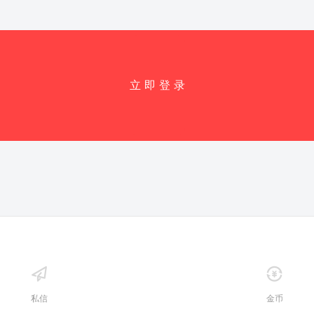
立 即 登 录
私信
金币