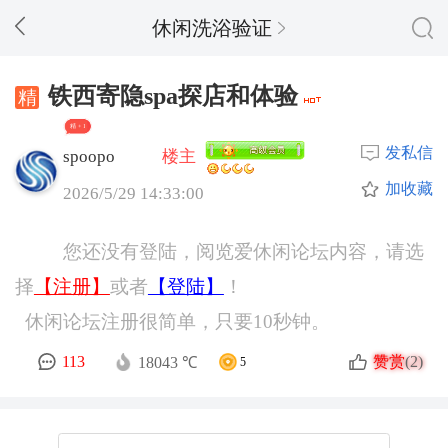
休闲洗浴验证
铁西寄隐spa探店和体验
精 + 1
发私信
spoopo
楼主
加收藏
2026/5/29 14:33:00
您还没有登陆，阅览爱休闲论坛内容，请选
择
【注册】
或者
【登陆】
！
休闲论坛注册很简单，只要10秒钟。
赞赏
113
(2)
18043 ℃
5