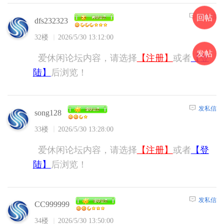
发私信
回帖
dfs232323
32楼
2026/5/30 13:12:00
发帖
爱休闲论坛内容，请选择
【注册】
或者
【登
陆】
后浏览！
发私信
song128
33楼
2026/5/30 13:28:00
爱休闲论坛内容，请选择
【注册】
或者
【登
陆】
后浏览！
发私信
CC999999
34楼
2026/5/30 13:50:00