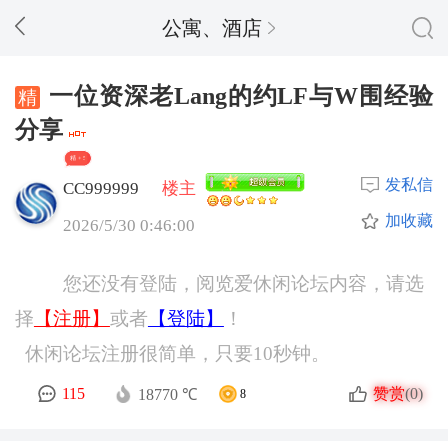
公寓、酒店
一位资深老Lang的约LF与W围经验
分享
精 + 5
发私信
CC999999
楼主
加收藏
2026/5/30 0:46:00
您还没有登陆，阅览爱休闲论坛内容，请选
择
【注册】
或者
【登陆】
！
休闲论坛注册很简单，只要10秒钟。
赞赏
115
(0)
18770 ℃
8